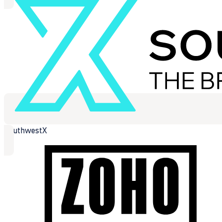
SouthwestX